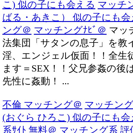
こ) 似の子にも会える
マッチン
ばる・あきこ） 似の子にも会
ング＠
マッチングﾅﾋﾞ＠
マッ
法集団「サタンの息子」を教
淫、エンジェル仮面！！全生
ます＝SEX！！父兄参姦の後
先性に姦動！ ...
不倫 マッチング＠
マッチング
(おぐら ひろこ) 似の子にも
系ｻｲﾄ 無料＠
マッチング系 評