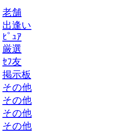
老舗
出逢い
ﾋﾟｭｱ
厳選
ｾﾌ友
掲示板
その他
その他
その他
その他