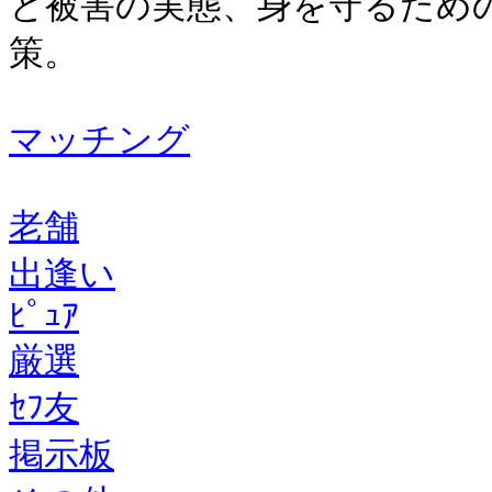
と被害の実態、身を守るため
策。
マッチング
老舗
出逢い
ﾋﾟｭｱ
厳選
ｾﾌ友
掲示板