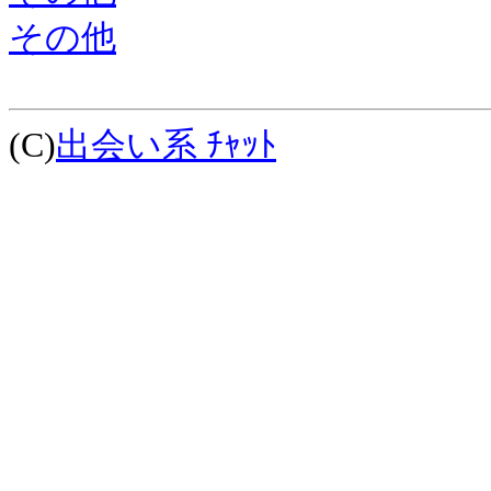
その他
(C)
出会い系 ﾁｬｯﾄ