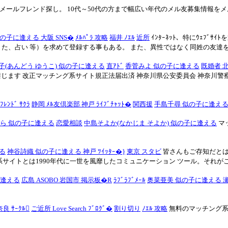
メールフレンド探し。 10代～50代の方まで幅広い年代のメル友募集情報を
の子に逢える 大阪 SNS�
ﾒﾙﾊﾟﾗ 攻略
福井 ﾉｴﾙ
近所
ｲﾝﾀｰﾈｯﾄ、特にｳｪﾌﾞ
うた、占い 等）を求めて登録する事もある。 また、異性ではなく同姓の友達を探
子(あんどう ゆうこ) 似の子に逢える
直ｱﾄﾞ
香菅みよ 似の子に逢える
既婚者 北見
マッチング系サイト規正法届出済 神奈川県公安委員会 神奈川警察署 平成20年12月1
ﾌﾚﾝﾄﾞ ｻｸﾗ
静岡 ﾒﾙ友倶楽部 神戸 ﾗｲﾌﾞﾁｬｯﾄ�
関西援
手島千尋 似の子に逢え
ら 似の子に逢える
恋愛相談
中島そよか(なかじま そよか) 似の子に逢える
マ
る
神谷詩織 似の子に逢える 神戸 ﾂｲｯﾀｰ�}
東京 スタビ
皆さんもご存知だとは
トとは1990年代に一世を風靡したコミュニケーション ツール。それがこのI
に逢える
広島 ASOBO 岩国市 掲示板�R
ﾗﾌﾞﾗﾌﾞﾒｰﾙ
奥菜亜美 似の子に逢える 瀬谷
奈良 ｻｰｸﾙ
ご近所 Love Search ﾌﾞﾛｸﾞ�
割り切り
ﾉｴﾙ 攻略
無料のマッチング系