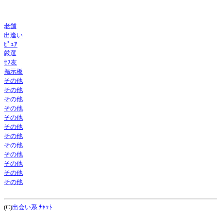
老舗
出逢い
ﾋﾟｭｱ
厳選
ｾﾌ友
掲示板
その他
その他
その他
その他
その他
その他
その他
その他
その他
その他
その他
その他
(C)
出会い系 ﾁｬｯﾄ