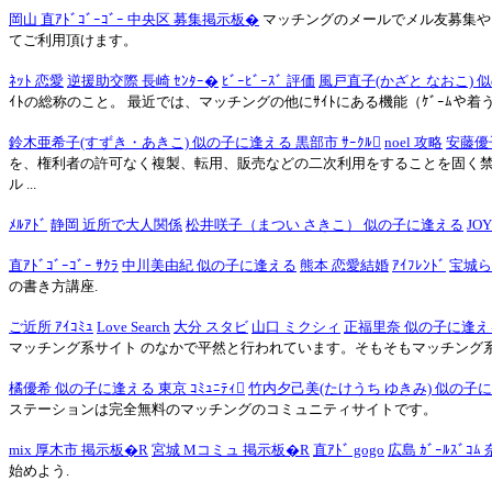
岡山 直ｱﾄﾞｺﾞｰｺﾞｰ 中央区 募集掲示板�
マッチングのメールでメル友募集や
てご利用頂けます。
ﾈｯﾄ 恋愛
逆援助交際 長崎 ｾﾝﾀｰ�
ﾋﾞｰﾋﾞｰｽﾞ 評価
風戸直子(かざと なおこ) 似
ｲﾄの総称のこと。 最近では、マッチングの他にｻｲﾄにある機能（ｹﾞｰﾑや着
鈴木亜希子(すずき・あきこ) 似の子に逢える 黒部市 ｻｰｸﾙ
noel 攻略
安藤優
を、権利者の許可なく複製、転用、販売などの二次利用をすることを固く禁じます 改正
ル ...
ﾒﾙｱﾄﾞ
静岡 近所で大人関係
松井咲子（まつい さきこ） 似の子に逢える
JOY
直ｱﾄﾞｺﾞｰｺﾞｰ ｻｸﾗ
中川美由紀 似の子に逢える
熊本 恋愛結婚
ｱｲﾌﾚﾝﾄﾞ
宝城ら
の書き方講座.
ご近所 ｱｲｺﾐｭ
Love Search
大分 スタビ
山口 ミクシィ
正福里奈 似の子に逢え
マッチング系サイト のなかで平然と行われています。そもそもマッチング系サイ
橘優希 似の子に逢える 東京 ｺﾐｭﾆﾃｨ
竹内夕己美(たけうち ゆきみ) 似の子
ステーションは完全無料のマッチングのコミュニティサイトです。
mix 厚木市 掲示板�R
宮城 Mコミュ 掲示板�R
直ｱﾄﾞ gogo
広島 ｶﾞｰﾙｽﾞｺﾑ 
始めよう.