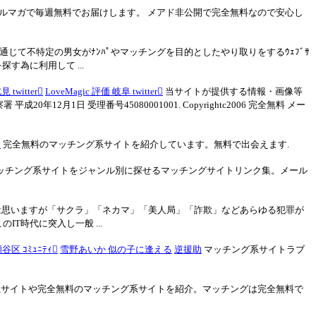
メルマガで毎週無料でお届けします。 メアド非公開で完全無料なので安心し
ｻｲﾄを通じて不特定の男女がﾅﾝﾊﾟやマッチングを目的としたやり取りをするｳｪﾌﾞｻ
す為に利用して ...
 twitter
LoveMagic 評価 岐阜 twitter
当サイトが提供する情報・画像等
日 受理番号45080001001. Copyrightc2006 完全無料 メー
る
完全無料のマッチング系サイトを紹介しています。無料で出会えます.
ッチング系サイトをジャンル別に探せるマッチングサイトリンク集。メール
思いますが「サクラ」「ネカマ」「美人局」「詐欺」などあらゆる犯罪が
T時代に突入し一般 ...
区 ｺﾐｭﾆﾃｨ
雪野あいか 似の子に逢える
逆援助
マッチング系サイトラブ
サイトや完全無料のマッチング系サイトを紹介。マッチングは完全無料で