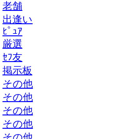
老舗
出逢い
ﾋﾟｭｱ
厳選
ｾﾌ友
掲示板
その他
その他
その他
その他
その他