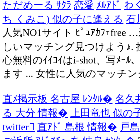
ただめーる ｻｸﾗ
恋愛
ﾒﾙｱﾄﾞ
わ
ち くみこ) 似の子に逢える
石川
人気NO1サイト ﾋﾟｭｱｶﾌｪfre
しいマッチング見つけよう♪. 携帯
心無料のｲｲｺｲはi-shot、写ﾒ
ます ... 女性に人気のマッチング系
直ﾒ掲示板 名古屋 ﾚﾝﾀﾙ�
名久
る 大分 情報�
上田竜也 似の
twitter
直ｱﾄﾞ 島根 情報�
戸島