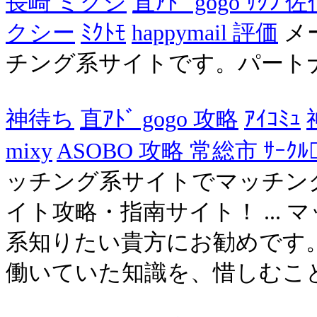
長崎 ミクシ
直ｱﾄﾞ gogo ｻｸﾗ
クシー
ﾐｸﾄﾓ
happymail 評価
メ
チング系サイトです。パート
神待ち
直ｱﾄﾞ gogo 攻略
ｱｲｺﾐｭ
mixy
ASOBO 攻略 常総市 ｻｰｸﾙ
ッチング系サイトでマッチン
イト攻略・指南サイト！ ...
系知りたい貴方にお勧めです
働いていた知識を、惜しむことな